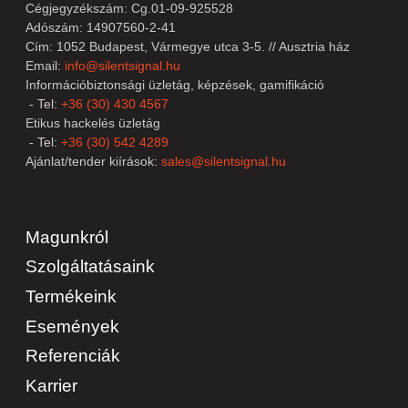
Cégjegyzékszám: Cg.01-09-925528
Adószám: 14907560-2-41
Cím: 1052 Budapest, Vármegye utca 3-5. // Ausztria ház
Email:
info@silentsignal.hu
Információbiztonsági üzletág, képzések, gamifikáció
- Tel:
+36 (30) 430 4567
Etikus hackelés üzletág
- Tel:
+36 (30) 542 4289
Ajánlat/tender kiírások:
sales@silentsignal.hu
Magunkról
Szolgáltatásaink
Termékeink
Események
Referenciák
Karrier