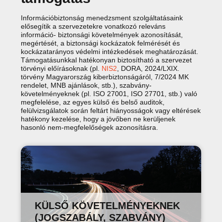
Információbiztonság menedzsment szolgáltatásaink
elősegítik a szervezetekre vonatkozó releváns
információ- biztonsági követelmények azonosítását,
megértését, a biztonsági kockázatok felmérését és
kockázatarányos védelmi intézkedések meghatározását.
Támogatásunkkal hatékonyan biztosítható a szervezet
törvényi előírásoknak (pl.
NIS2
, DORA, 2024/LXIX.
törvény Magyarország kiberbiztonságáról, 7/2024 MK
rendelet, MNB ajánlások, stb.), szabvány-
követelményeknek (pl. ISO 27001, ISO 27701, stb.) való
megfelelése, az egyes külső és belső auditok,
felülvizsgálatok során feltárt hiányosságok vagy eltérések
hatékony kezelése, hogy a jövőben ne kerüljenek
hasonló nem-megfelelőségek azonosításra.
KÜLSŐ KÖVETELMÉNYEKNEK
(JOGSZABÁLY, SZABVÁNY)