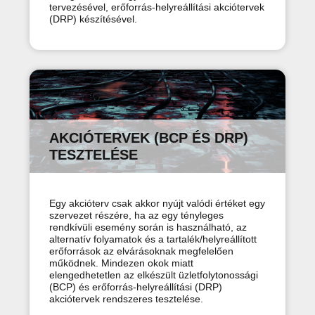
tervezésével, erőforrás-helyreállítási akciótervek
(DRP) készítésével.
AKCIÓTERVEK (BCP ÉS DRP)
TESZTELÉSE
Egy akcióterv csak akkor nyújt valódi értéket egy
szervezet részére, ha az egy tényleges
rendkívüli esemény során is használható, az
alternatív folyamatok és a tartalék/helyreállított
erőforrások az elvárásoknak megfelelően
működnek. Mindezen okok miatt
elengedhetetlen az elkészült üzletfolytonossági
(BCP) és erőforrás-helyreállítási (DRP)
akciótervek rendszeres tesztelése.