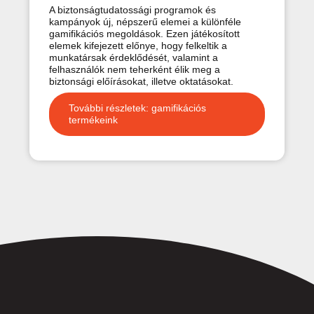
A biztonságtudatossági programok és
kampányok új, népszerű elemei a különféle
gamifikációs megoldások. Ezen játékosított
elemek kifejezett előnye, hogy felkeltik a
munkatársak érdeklődését, valamint a
felhasználók nem teherként élik meg a
biztonsági előírásokat, illetve oktatásokat.
További részletek: gamifikációs
termékeink