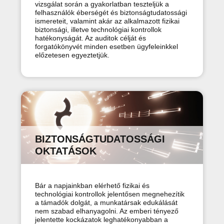
vizsgálat során a gyakorlatban teszteljük a
felhasználók éberségét és biztonságtudatossági
ismereteit, valamint akár az alkalmazott fizikai
biztonsági, illetve technológiai kontrollok
hatékonyságát. Az auditok célját és
forgatókönyvét minden esetben ügyfeleinkkel
előzetesen egyeztetjük.
BIZTONSÁGTUDATOSSÁGI
OKTATÁSOK
Bár a napjainkban elérhető fizikai és
technológiai kontrollok jelentősen megnehezítik
a támadók dolgát, a munkatársak edukálását
nem szabad elhanyagolni. Az emberi tényező
jelentette kockázatok leghatékonyabban a