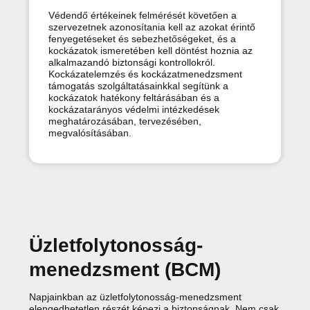
Védendő értékeinek felmérését követően a
szervezetnek azonosítania kell az azokat érintő
fenyegetéseket és sebezhetőségeket, és a
kockázatok ismeretében kell döntést hoznia az
alkalmazandó biztonsági kontrollokról.
Kockázatelemzés és kockázatmenedzsment
támogatás szolgáltatásainkkal segítünk a
kockázatok hatékony feltárásában és a
kockázatarányos védelmi intézkedések
meghatározásában, tervezésében,
megvalósításában.
Üzletfolytonosság-
menedzsment (BCM)
Napjainkban az üzletfolytonosság-menedzsment
elengedhetetlen részét képezi a biztonságnak. Nem csak