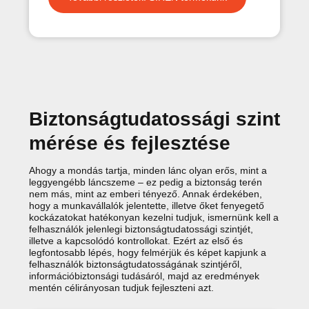
Biztonságtudatossági szint
mérése és fejlesztése
Ahogy a mondás tartja, minden lánc olyan erős, mint a
leggyengébb láncszeme – ez pedig a biztonság terén
nem más, mint az emberi tényező. Annak érdekében,
hogy a munkavállalók jelentette, illetve őket fenyegető
kockázatokat hatékonyan kezelni tudjuk, ismernünk kell a
felhasználók jelenlegi biztonságtudatossági szintjét,
illetve a kapcsolódó kontrollokat. Ezért az első és
legfontosabb lépés, hogy felmérjük és képet kapjunk a
felhasználók biztonságtudatosságának szintjéről,
információbiztonsági tudásáról, majd az eredmények
mentén célirányosan tudjuk fejleszteni azt.