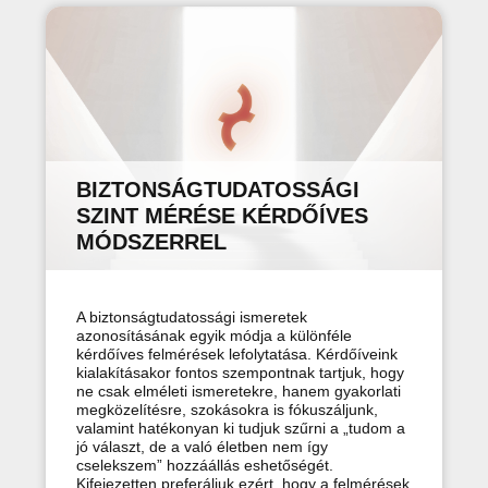
BIZTONSÁGTUDATOSSÁGI
SZINT MÉRÉSE KÉRDŐÍVES
MÓDSZERREL
A biztonságtudatossági ismeretek
azonosításának egyik módja a különféle
kérdőíves felmérések lefolytatása. Kérdőíveink
kialakításakor fontos szempontnak tartjuk, hogy
ne csak elméleti ismeretekre, hanem gyakorlati
megközelítésre, szokásokra is fókuszáljunk,
valamint hatékonyan ki tudjuk szűrni a „tudom a
jó választ, de a való életben nem így
cselekszem” hozzáállás eshetőségét.
Kifejezetten preferáljuk ezért, hogy a felmérések