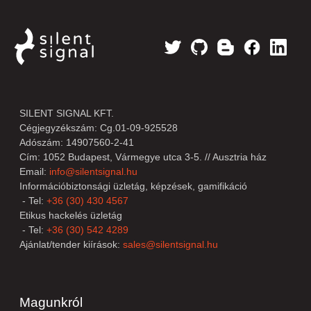
SILENT SIGNAL KFT.
Cégjegyzékszám: Cg.01-09-925528
Adószám: 14907560-2-41
Cím: 1052 Budapest, Vármegye utca 3-5. // Ausztria ház
Email:
info@silentsignal.hu
Információbiztonsági üzletág, képzések, gamifikáció
- Tel:
+36 (30) 430 4567
Etikus hackelés üzletág
- Tel:
+36 (30) 542 4289
Ajánlat/tender kiírások:
sales@silentsignal.hu
Magunkról